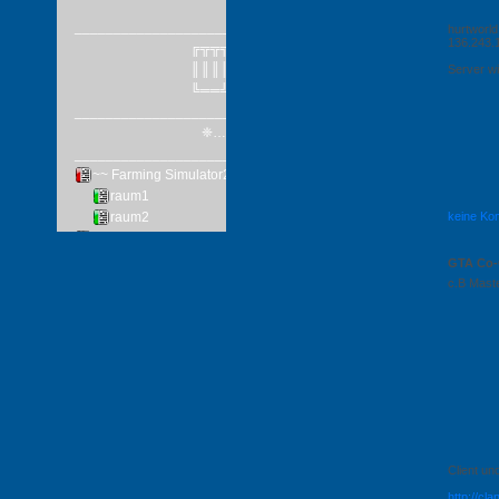
hurtworld
136.243.
Server wi
keine Ko
GTA Co
c.B Mast
Client un
http://cl