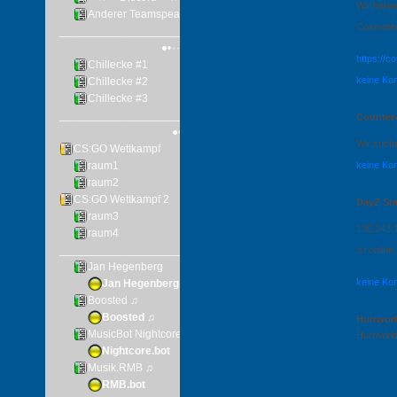
Wir habe
Cosmotee
https://
keine Ko
Counter-
Wir such
keine Ko
DayZ St
136.243.
ist online
keine Ko
Hurtwor
Hurtworld