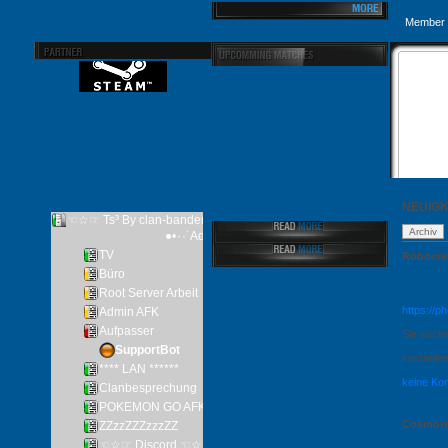
Member 
NEUIGK
Robocref
https://p
Sie suche
kostenlos
keine Ko
Cosmotee