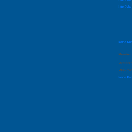
http://cl
keine Ko
Member 
Member 
MFG Co
keine Ko