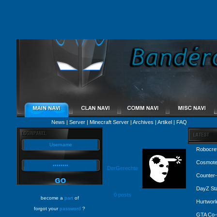
News
|
Server
|
Minecraft Server
|
Archives
|
Artikel
|
FAQ
Robocref
Cosmote
DerGerechte
Counter-
DayZ St
0 posts
become a
part
of
Hurtworl
forgot your
password
?
GTA Co