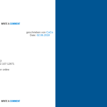
geschrieben von
CoCo
Date:
02.06.2018
V2
02.107:12871
r online