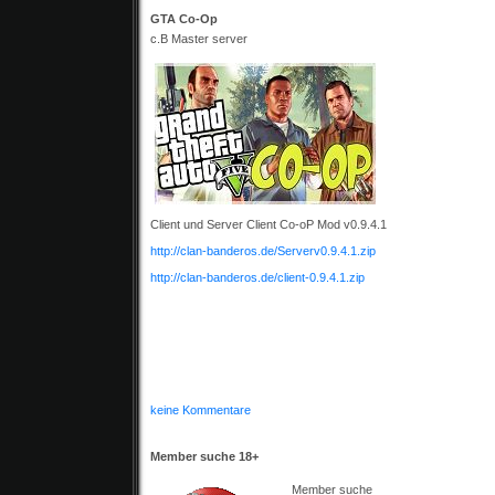
GTA Co-Op
c.B Master server
Client und Server Client Co-oP Mod v0.9.4.1
http://clan-banderos.de/Serverv0.9.4.1.zip
http://clan-banderos.de/client-0.9.4.1.zip
keine Kommentare
Member suche 18+
Member suche