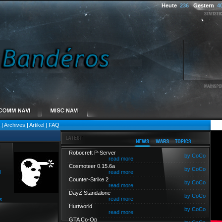
Heute
236
Gestern
4
|
Archives
|
Artikel
|
FAQ
Robocreft P-Server
by CoCo
read more
Cosmoteer 0.15.6a
by CoCo
l
read more
Counter-Strike 2
by CoCo
read more
DayZ Standalone
by CoCo
read more
s
Hurtworld
by CoCo
read more
GTA Co-Op