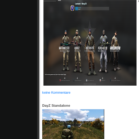
keine Kommentare
DayZ Standalone