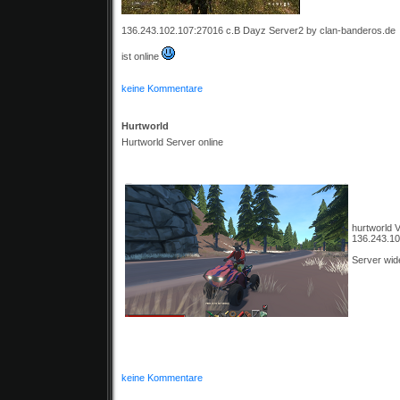
136.243.102.107:27016 c.B Dayz Server2 by clan-banderos.de
ist online
keine Kommentare
Hurtworld
Hurtworld Server online
hurtworld 
136.243.1
Server wide
keine Kommentare