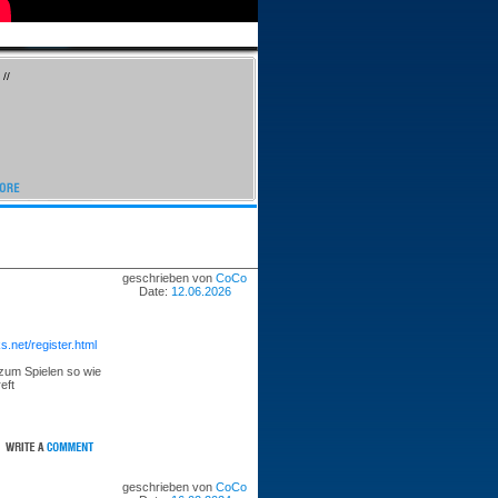
//
geschrieben von
CoCo
Date:
12.06.2026
s.net/register.html
zum Spielen so wie
eft
geschrieben von
CoCo