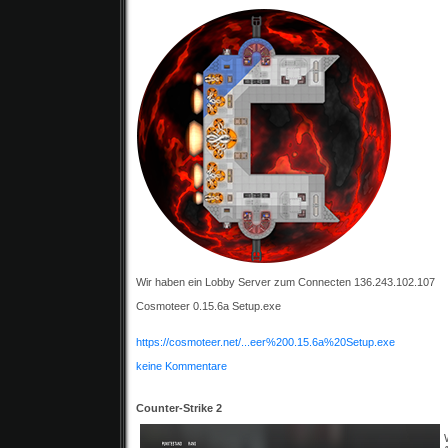
Wir haben ein Lobby Server zum Connecten 136.243.102.107
Cosmoteer 0.15.6a Setup.exe
https://cosmoteer.net/...eer%200.15.6a%20Setup.exe
keine Kommentare
Counter-Strike 2