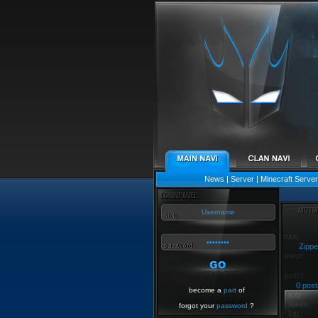
News
|
Server
|
Minecraft Server
Zippe
0 post
become a
part
of
forgot your
password
?