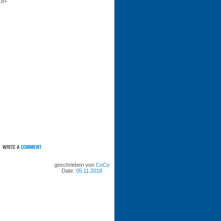
18+
geschrieben von
CoCo
Date:
05.11.2018