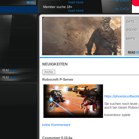
by CoCo
read more
Member suche 18+
by CoCo
read more
NEUIGKEITEN
Robocreft P-Server
https://phoenixsoftwork
Sie suchen noch leute 
auch bei steam Robocr
kostenlose spiele
keine Kommentare
Cosmoteer 0.15.6a