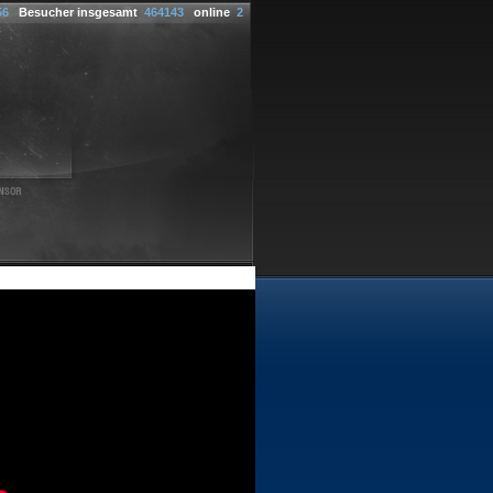
56
Besucher insgesamt
464143
online
2