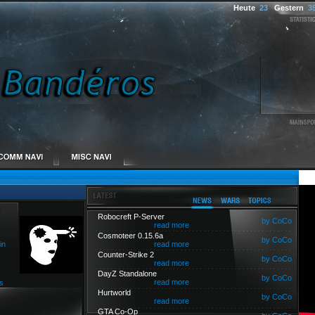
Heute
23
Gestern
3
Robocreft P-Server
by CoCo
read more
Cosmoteer 0.15.6a
by CoCo
in
read more
Counter-Strike 2
by CoCo
read more
DayZ Standalone
by CoCo
read more
s
Hurtworld
by CoCo
read more
GTA Co-Op