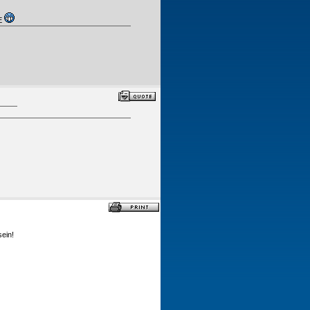
E
ein!