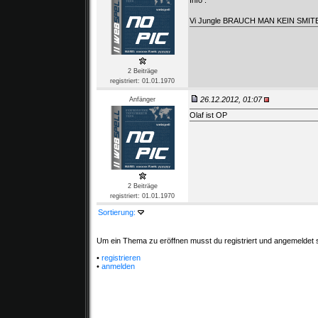
Info :
Vi Jungle BRAUCH MAN KEIN SMIT
2 Beiträge
registriert: 01.01.1970
26.12.2012, 01:07
Anfänger
Olaf ist OP
2 Beiträge
registriert: 01.01.1970
Sortierung:
Um ein Thema zu eröffnen musst du registriert und angemeldet s
•
registrieren
•
anmelden