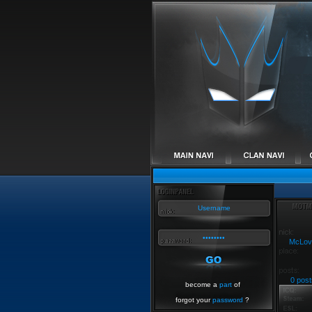
McLov
0 post
become a
part
of
forgot your
password
?