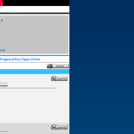
//
Fragen,Infos,Tipps,Tricks
osten