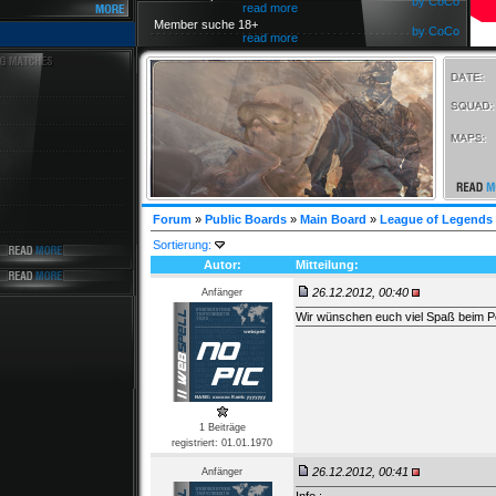
by CoCo
read more
Member suche 18+
by CoCo
read more
Forum
»
Public Boards
»
Main Board
»
League of Legends 
Sortierung:
Autor:
Mitteilung:
26.12.2012, 00:40
Anfänger
Wir wünschen euch viel Spaß beim P
1 Beiträge
registriert: 01.01.1970
26.12.2012, 00:41
Anfänger