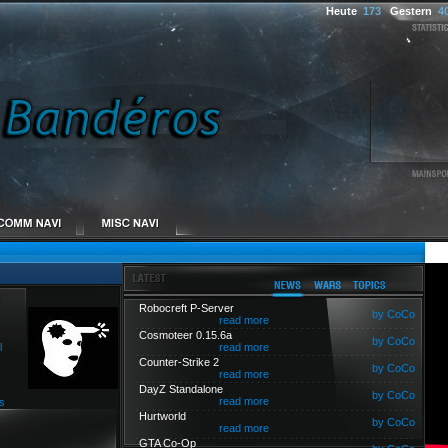
Heute
173
Gestern
4
Robocreft P-Server
by CoCo
read more
Cosmoteer 0.15.6a
by CoCo
l
read more
Counter-Strike 2
by CoCo
read more
DayZ Standalone
by CoCo
read more
s
Hurtworld
by CoCo
read more
GTA Co-Op