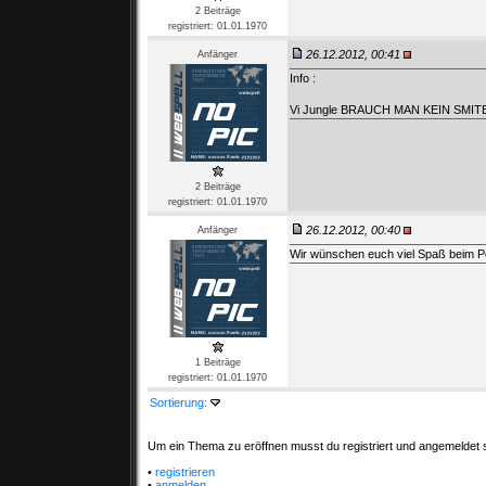
2 Beiträge
registriert: 01.01.1970
26.12.2012, 00:41
Anfänger
Info :
Vi Jungle BRAUCH MAN KEIN SMIT
2 Beiträge
registriert: 01.01.1970
26.12.2012, 00:40
Anfänger
Wir wünschen euch viel Spaß beim P
1 Beiträge
registriert: 01.01.1970
Sortierung:
Um ein Thema zu eröffnen musst du registriert und angemeldet s
•
registrieren
•
anmelden