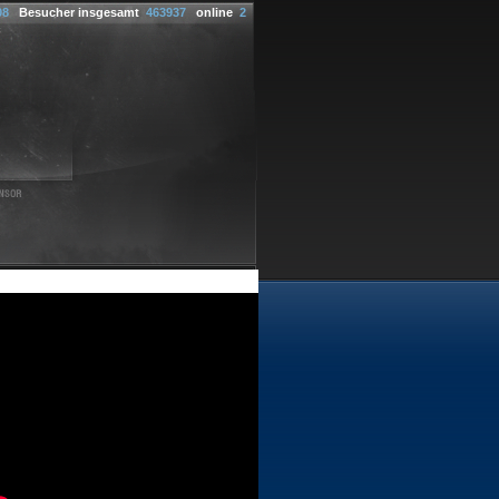
08
Besucher insgesamt
463937
online
2