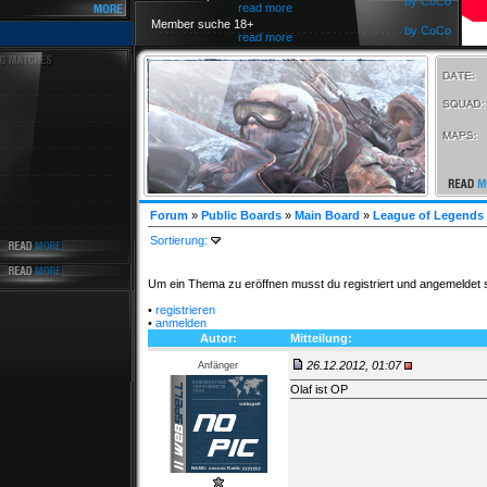
by CoCo
read more
Member suche 18+
by CoCo
read more
Forum
»
Public Boards
»
Main Board
»
League of Legends 
Sortierung:
Um ein Thema zu eröffnen musst du registriert und angemeldet s
•
registrieren
•
anmelden
Autor:
Mitteilung:
26.12.2012, 01:07
Anfänger
Olaf ist OP