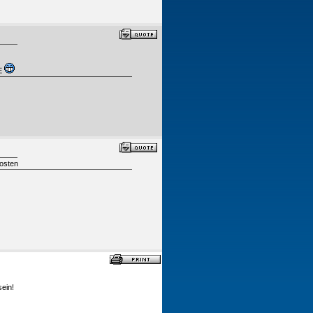
E
osten
ein!