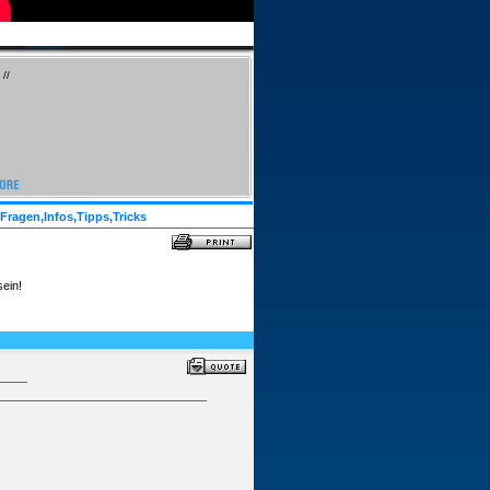
//
Fragen,Infos,Tipps,Tricks
ein!