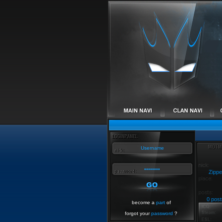
Zippe
0 post
become a
part
of
forgot your
password
?